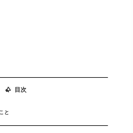
目次
こと