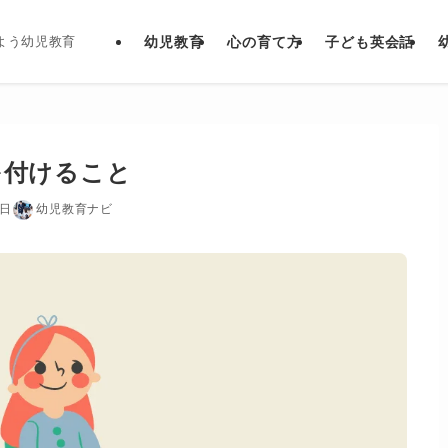
幼児教育
心の育て方
子ども英会話
よう幼児教育
を付けること
2日
幼児教育ナビ